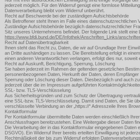
jederzeit möglich. Für den Widerruf genügt eine formlose Mitteilun
Datenverarbeitung bleibt vom Widerruf unberührt.
Recht auf Beschwerde bei der zuständigen Aufsichtsbehörde
Als Betroffener steht Ihnen im Falle eines datenschutzrechtliche
Zuständige Aufsichtsbehörde bezüglich datenschutzrechtlicher Fr
Sitz unseres Unternehmens befindet. Der folgende Link stellt eine
https://www.bfdi.bund.de/DE/Infothek/Anschriften_Links/anschrifte
Recht auf Datenübertragbarkeit
Ihnen steht das Recht zu, Daten, die wir auf Grundlage Ihrer Einwil
an Dritte aushändigen zu lassen. Die Bereitstellung erfolgt in ei
einen anderen Verantwortlichen verlangen, erfolgt dies nur, soweit
Recht auf Auskunft, Berichtigung, Sperrung, Löschung
Sie haben jederzeit im Rahmen der geltenden gesetzlichen Bestim
personenbezogenen Daten, Herkunft der Daten, deren Empfänger u
Sperrung oder Löschung dieser Daten. Diesbezüglich und auch 
jederzeit über die im Impressum aufgeführten Kontaktmöglichkeit
SSL- bzw. TLS-Verschlüsselung
Aus Sicherheitsgründen und zum Schutz der Übertragung vertraulich
eine SSL-bzw. TLS-Verschlüsselung. Damit sind Daten, die Sie über 
verschlüsselte Verbindung an der „https://“ Adresszeile Ihres Br
Kontaktformular
Per Kontaktformular übermittelte Daten werden einschließlich Ihre
Anschlussfragen bereitzustehen. Eine Weitergabe dieser Daten finde
Die Verarbeitung der in das Kontaktformular eingegebenen Daten erfo
DSGVO). Ein Widerruf Ihrer bereits erteilten Einwilligung ist jederz
Rechtmäßigkeit der bis zum Widerruf erfolgten Datenverarbeitungs